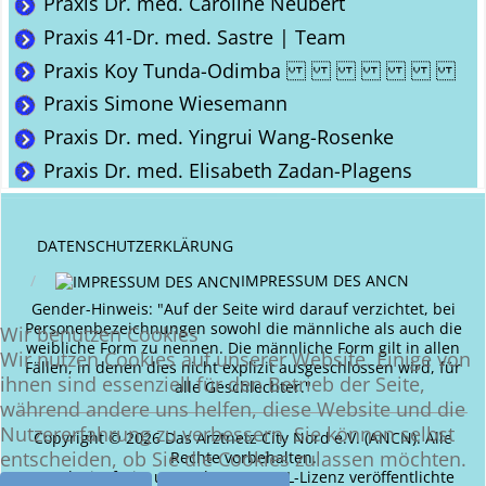
Praxis Dr. med. Caroline Neubert
Praxis 41-Dr. med. Sastre | Team
Praxis Koy Tunda-Odimba
Praxis Simone Wiesemann
Praxis Dr. med. Yingrui Wang-Rosenke
Praxis Dr. med. Elisabeth Zadan-Plagens
DATENSCHUTZERKLÄRUNG
IMPRESSUM DES ANCN
Gender-Hinweis: "Auf der Seite wird darauf verzichtet, bei
Personenbezeichnungen sowohl die männliche als auch die
Wir benutzen Cookies
weibliche Form zu nennen. Die männliche Form gilt in allen
Wir nutzen Cookies auf unserer Website. Einige von
Fällen, in denen dies nicht explizit ausgeschlossen wird, für
ihnen sind essenziell für den Betrieb der Seite,
alle Geschlechter."
während andere uns helfen, diese Website und die
Nutzererfahrung zu verbessern. Sie können selbst
Copyright © 2026 Das Arztnetz City Nord e.V. (ANCN). Alle
entscheiden, ob Sie die Cookies zulassen möchten.
Rechte vorbehalten.
Joomla!
ist freie, unter der
GNU/GPL-Lizenz
veröffentlichte