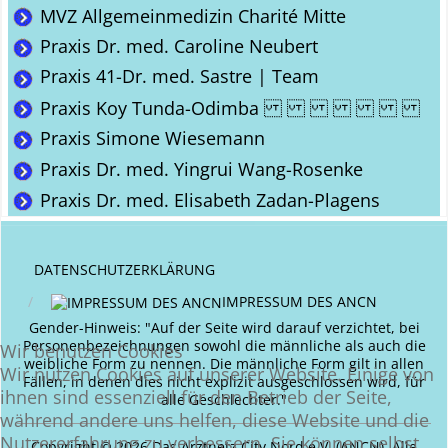
MVZ Allgemeinmedizin Charité Mitte
Praxis Dr. med. Caroline Neubert
Praxis 41-Dr. med. Sastre | Team
Praxis Koy Tunda-Odimba
Praxis Simone Wiesemann
Praxis Dr. med. Yingrui Wang-Rosenke
Praxis Dr. med. Elisabeth Zadan-Plagens
DATENSCHUTZERKLÄRUNG
IMPRESSUM DES ANCN
Gender-Hinweis: "Auf der Seite wird darauf verzichtet, bei
Personenbezeichnungen sowohl die männliche als auch die
Wir benutzen Cookies
weibliche Form zu nennen. Die männliche Form gilt in allen
Wir nutzen Cookies auf unserer Website. Einige von
Fällen, in denen dies nicht explizit ausgeschlossen wird, für
ihnen sind essenziell für den Betrieb der Seite,
alle Geschlechter."
während andere uns helfen, diese Website und die
Nutzererfahrung zu verbessern. Sie können selbst
Copyright © 2026 Das Arztnetz City Nord e.V. (ANCN). Alle